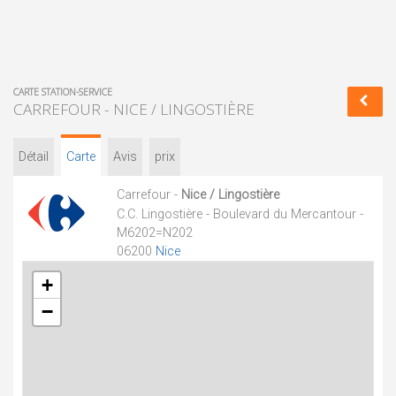
CARTE STATION-SERVICE
CARREFOUR - NICE / LINGOSTIÈRE
Détail
Carte
Avis
prix
Carrefour -
Nice / Lingostière
C.C. Lingostière - Boulevard du Mercantour -
M6202=N202
06200
Nice
+
−