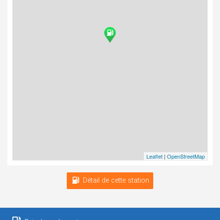
Leaflet
|
OpenStreetMap
Détail de cette station