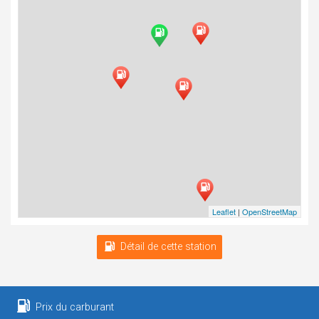
Leaflet
|
OpenStreetMap
Détail de cette station
Prix du carburant