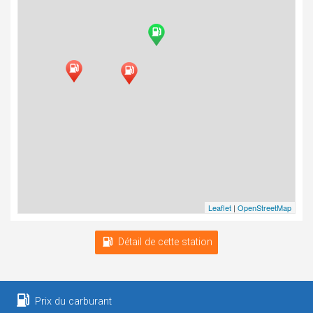
Leaflet
|
OpenStreetMap
Détail de cette station
Prix du carburant