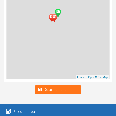
Leaflet
|
OpenStreetMap
Détail de cette station
Prix du carburant