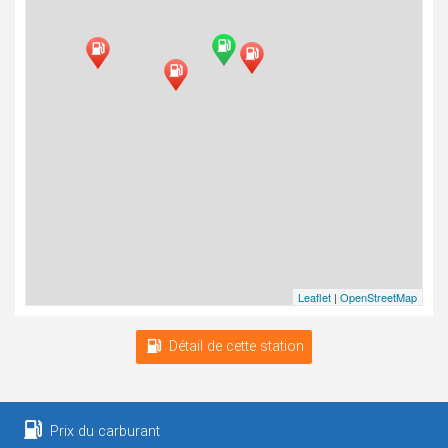
Leaflet
|
OpenStreetMap
Détail de cette station
Prix du carburant