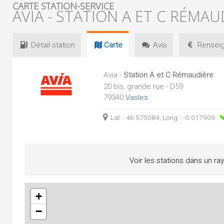
CARTE STATION-SERVICE
AVIA - STATION A ET C RÉMAU
Détail
station
Carte
Avis
Renseig
Avia -
Station A et C Rémaudière
20 bis, grande rue - D59
79340
Vasles
Lat. : 46.575084, Long. : -0.017909
Voir les stations dans un ra
+
−