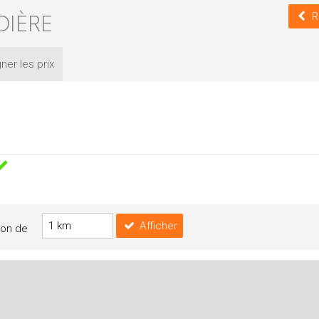
DIÈRE
R
ner les
prix
Afficher
yon de