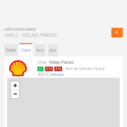
CARTE STATION-SERVICE
SHELL - RELAIS PARISIS
Détail
Carte
Avis
prix
Shell -
Relais Parisis
/
/
- Aire de Vémars-Ouest
A1
E15
E19
95470
Vémars
+
−