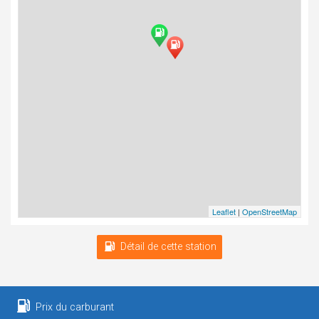
Leaflet
|
OpenStreetMap
Détail de cette station
Prix du carburant