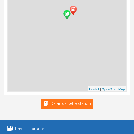
Leaflet
|
OpenStreetMap
Détail de cette station
Prix du carburant