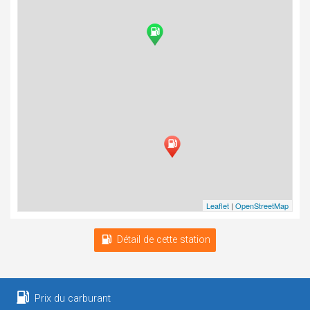
Leaflet
|
OpenStreetMap
Détail de cette station
Prix du carburant