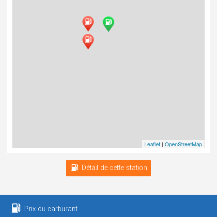
Leaflet
|
OpenStreetMap
Détail de cette station
Prix du carburant