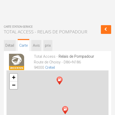
CARTE STATION-SERVICE
TOTAL ACCESS - RELAIS DE POMPADOUR
Détail
Carte
Avis
prix
Total Access -
Relais de Pompadour
Route de Choisy - D86=N186
94000
Créteil
+
−