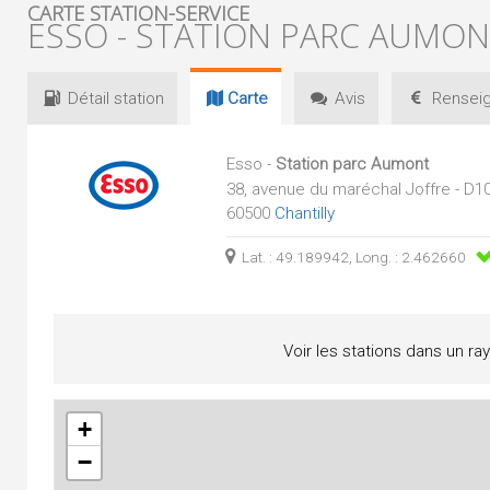
CARTE STATION-SERVICE
ESSO - STATION PARC AUMO
Détail
station
Carte
Avis
Renseig
Esso -
Station parc Aumont
38, avenue du maréchal Joffre - D
60500
Chantilly
Lat. : 49.189942, Long. : 2.462660
Voir les stations dans un ra
+
−