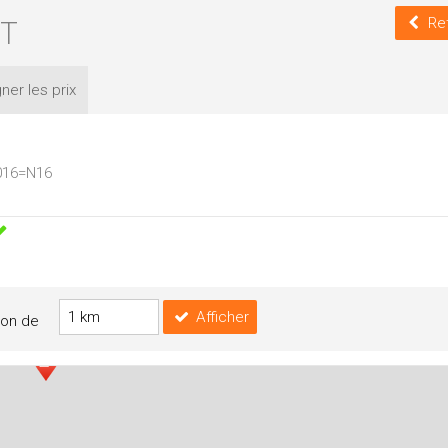
NT
Ret
ner les
prix
1016=N16
Afficher
yon de