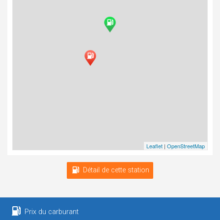
Leaflet
|
OpenStreetMap
Détail de cette station
Prix du carburant