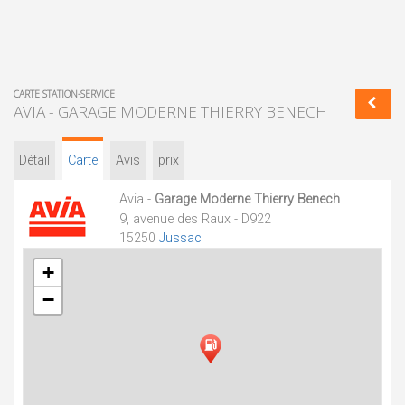
CARTE STATION-SERVICE
AVIA - GARAGE MODERNE THIERRY BENECH
Détail
Carte
Avis
prix
Avia -
Garage Moderne Thierry Benech
9, avenue des Raux - D922
15250
Jussac
+
−