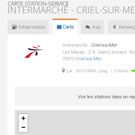
CARTE STATION-SERVICE
INTERMARCHÉ - CRIEL-SUR-M
Détail
station
Carte
Avis
Renseig
Intermarché -
Criel-sur-Mer
Les Marais - Z.A. Saint-Léonard - Ro
76910
Criel-sur-Mer
Lat. : 50.010890, Long. : 1.316342
Voir les stations dans un ra
+
−