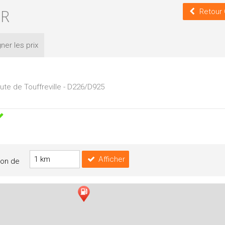
ER
Retour 
ner les
prix
ute de Touffreville - D226/D925
Afficher
yon de