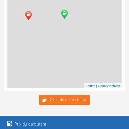
Leaflet
|
OpenStreetMap
Détail de cette station
Prix du carburant