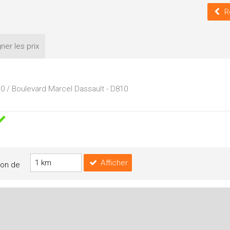
R
ner les
prix
 / Boulevard Marcel Dassault - D810
Afficher
yon de