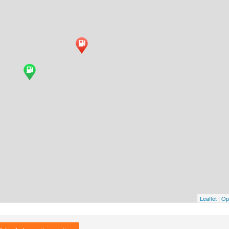
Leaflet
|
Op