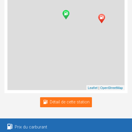
Leaflet
|
OpenStreetMap
Détail de cette station
Prix du carburant