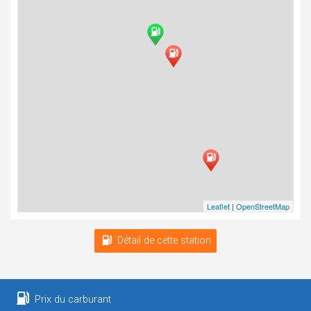
Leaflet
|
OpenStreetMap
Détail de cette station
Prix du carburant