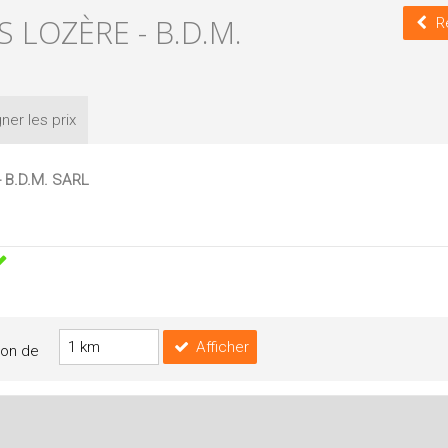
S LOZÈRE - B.D.M.
R
ner les
prix
- B.D.M. SARL
Afficher
yon de