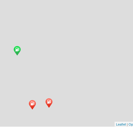
Leaflet
|
Op