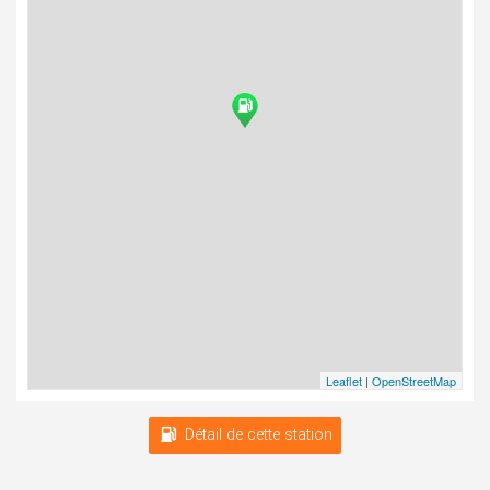
Leaflet
|
OpenStreetMap
Détail de cette station