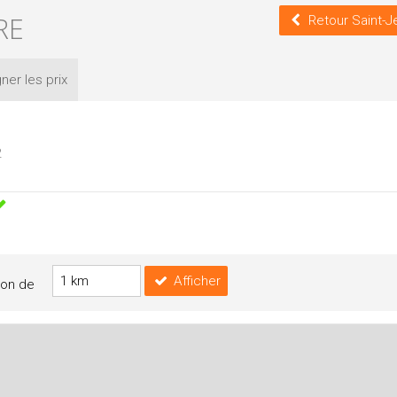
RE
Retour Saint-J
ner les
prix
2
Afficher
yon de