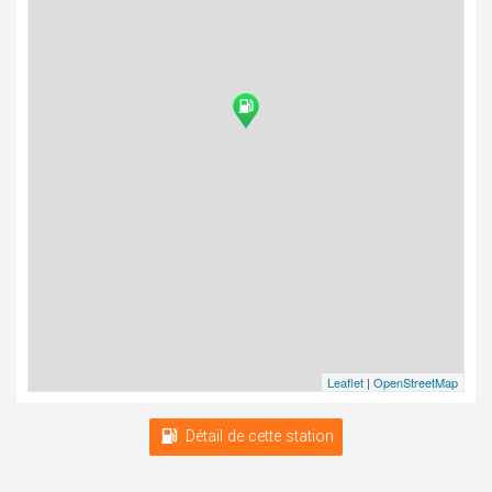
Leaflet
|
OpenStreetMap
Détail de cette station