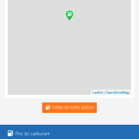
Leaflet
|
OpenStreetMap
Détail de cette station
Prix du carburant