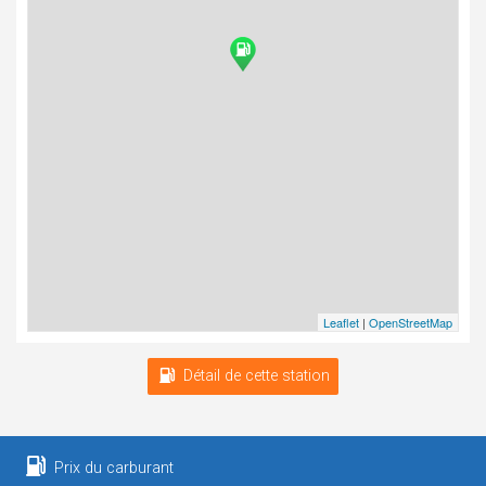
Leaflet
|
OpenStreetMap
Détail de cette station
Prix du carburant