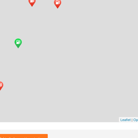
Leaflet
|
Op