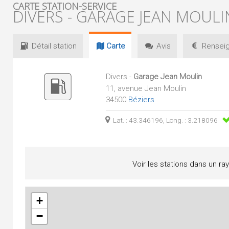
CARTE STATION-SERVICE
DIVERS - GARAGE JEAN MOULI
Détail
station
Carte
Avis
Renseig
Divers -
Garage Jean Moulin
11, avenue Jean Moulin
34500
Béziers
Lat. : 43.346196, Long. : 3.218096
Voir les stations dans un ra
+
−