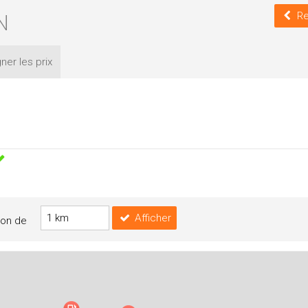
N
Re
ner les
prix
Afficher
yon de