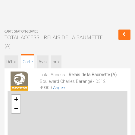
CARTE STATION-SERVICE
TOTAL ACCESS - RELAIS DE LA BAUMETTE
(A)
Détail
Carte
Avis
prix
Total Access -
Relais de la Baumette (A)
Boulevard Charles Barangé - D312
49000
Angers
+
−