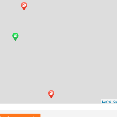
Leaflet
|
Op