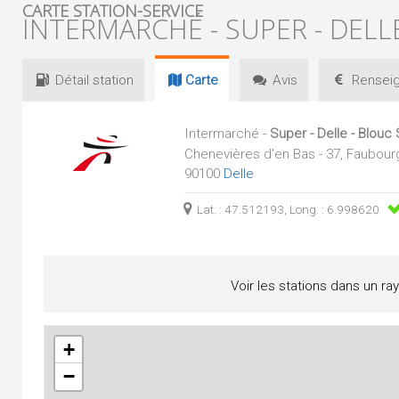
CARTE STATION-SERVICE
INTERMARCHÉ - SUPER - DELL
Détail
station
Carte
Avis
Renseig
Intermarché -
Super - Delle - Blouc
Chenevières d'en Bas - 37, Faubour
90100
Delle
Lat. : 47.512193, Long. : 6.998620
Voir les stations dans un ra
+
−