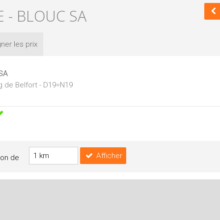
E - BLOUC SA
ner les
prix
 SA
g de Belfort - D19=N19
Afficher
yon de