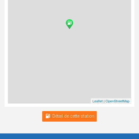
Leaflet
|
OpenStreetMap
Détail de cette station