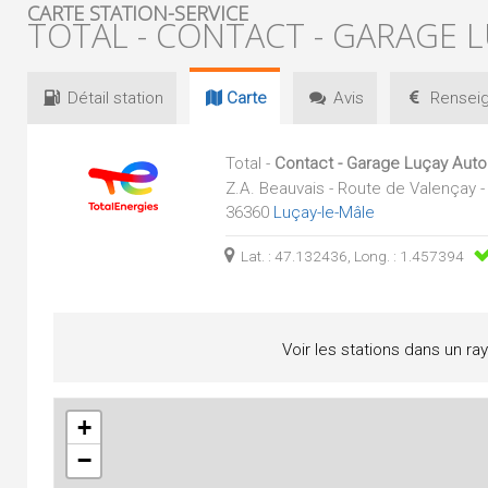
CARTE STATION-SERVICE
TOTAL - CONTACT - GARAGE 
Détail
station
Carte
Avis
Renseig
Total -
Contact - Garage Luçay Aut
Z.A. Beauvais - Route de Valençay 
36360
Luçay-le-Mâle
Lat. : 47.132436, Long. : 1.457394
Voir les stations dans un ra
+
−