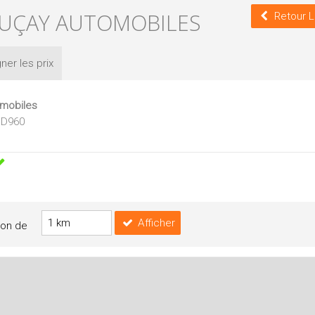
LUÇAY AUTOMOBILES
Retour L
ner les
prix
omobiles
- D960
Afficher
yon de