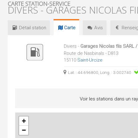
CARTE STATION-SERVICE
DIVERS - GARAGES NICOLAS FI
Détail
station
Carte
Avis
Renseig
Divers -
Garages Nicolas fils SARL /
Route de Nasbinals - D813
15110
Saint-Urcize
Lat. : 44.696800, Long. : 3.002740
Voir les stations dans un ra
+
−