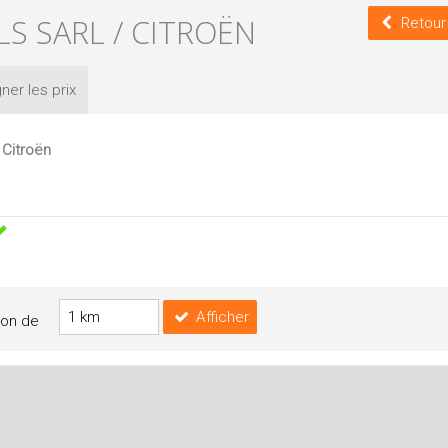
LS SARL / CITROËN
Retour
ner les
prix
 Citroën
Afficher
yon de