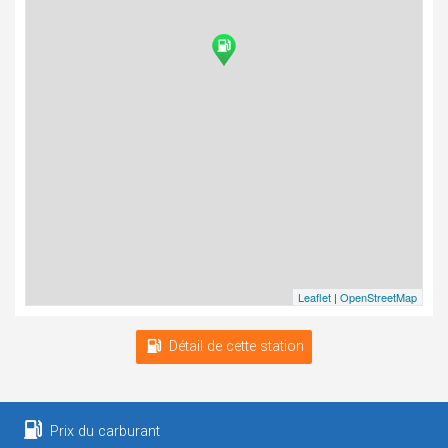
Leaflet
|
OpenStreetMap
Détail de cette station
Prix du carburant