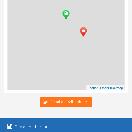
Leaflet
|
OpenStreetMap
Détail de cette station
Prix du carburant