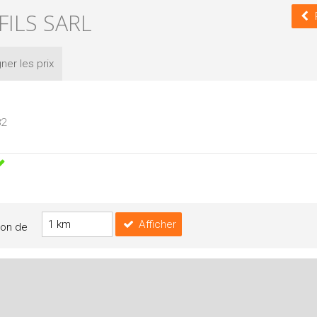
FILS SARL
ner les
prix
82
Afficher
yon de