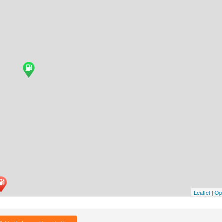
Leaflet
|
Op