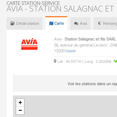
CARTE STATION-SERVICE
AVIA - STATION SALAGNAC ET 
Détail
station
Carte
Avis
Renseig
Avia -
Station Salagnac et fils SARL
56, avenue du général Leclerc - D9
19200
Ussel
Lat. : 45.557161, Long. : 2.302068
Voir les stations dans un ra
+
−