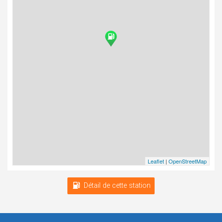
Leaflet
|
OpenStreetMap
Détail de cette station