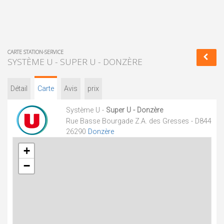
CARTE STATION-SERVICE
SYSTÈME U - SUPER U - DONZÈRE
Détail
Carte
Avis
prix
Système U -
Super U - Donzère
Rue Basse Bourgade Z.A. des Gresses - D844
26290
Donzère
+
−