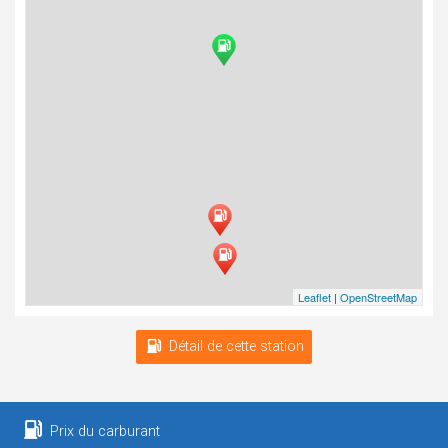
Leaflet
|
OpenStreetMap
Détail de cette station
Prix du carburant