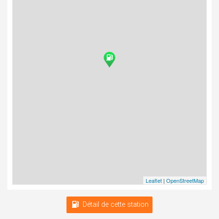
Leaflet
|
OpenStreetMap
Détail de cette station