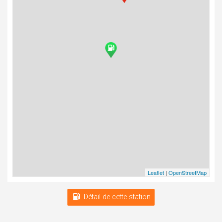
Leaflet
|
OpenStreetMap
Détail de cette station