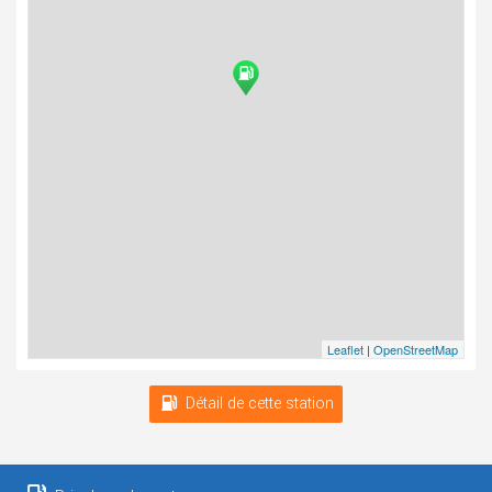
Leaflet
|
OpenStreetMap
Détail de cette station