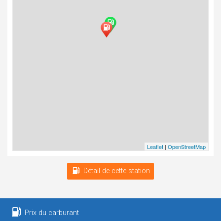
Leaflet
|
OpenStreetMap
Détail de cette station
Prix du carburant