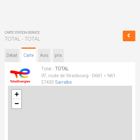
CARTE STATION-SERVICE
TOTAL - TOTAL
Détail
Carte
Avis
prix
Total -
TOTAL
97, route de Strasbourg - D661 = N61
57430
Sarralbe
+
−