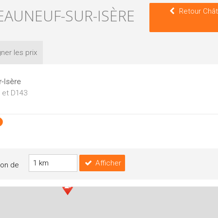
EAUNEUF-SUR-ISÈRE
Retour Chât
ner les
prix
-Isère
 et D143
Afficher
yon de