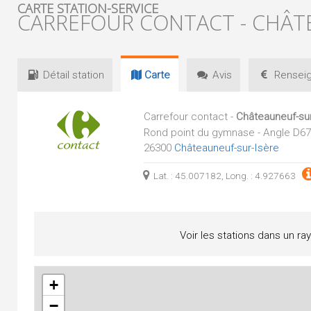
CARTE STATION-SERVICE
CARREFOUR CONTACT - CHÂT
Détail
station
Carte
Avis
Renseig
Carrefour contact -
Châteauneuf-sur
Rond point du gymnase - Angle D67
26300
Châteauneuf-sur-Isère
Lat. : 45.007182, Long. : 4.927663
Voir les stations dans un ra
+
−