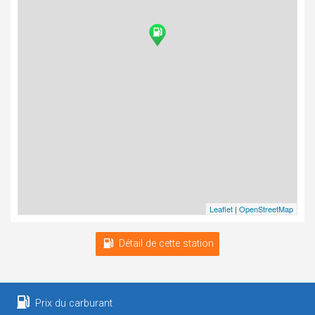
Leaflet
|
OpenStreetMap
Détail de cette station
Prix du carburant