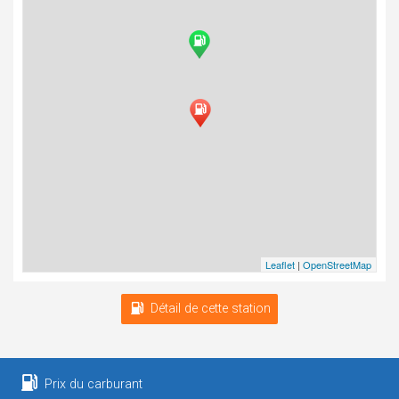
Leaflet
|
OpenStreetMap
Détail de cette station
Prix du carburant