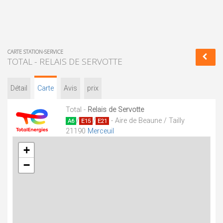
CARTE STATION-SERVICE
TOTAL - RELAIS DE SERVOTTE
Détail
Carte
Avis
prix
Total -
Relais de Servotte
/
/
- Aire de Beaune / Tailly
A6
E15
E21
21190
Merceuil
+
−