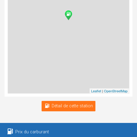
Leaflet
|
OpenStreetMap
Détail de cette station
Prix du carburant