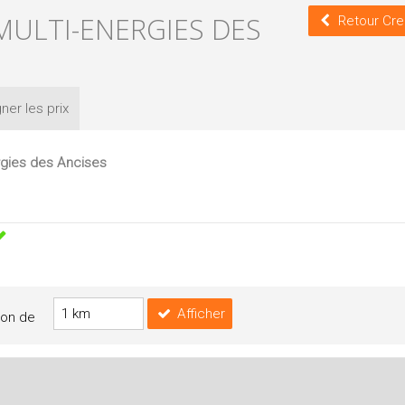
 MULTI-ENERGIES DES
Retour Cre
ner les
prix
ergies des Ancises
Afficher
yon de