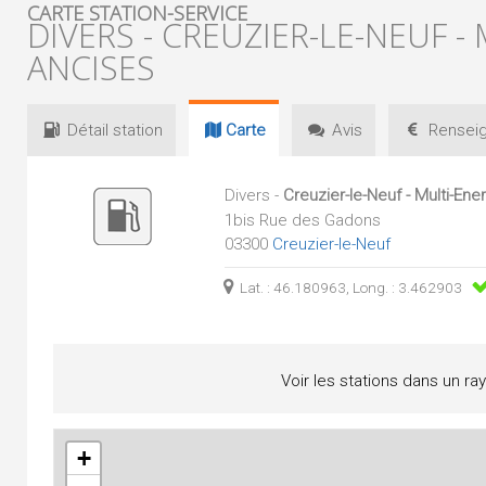
CARTE STATION-SERVICE
DIVERS - CREUZIER-LE-NEUF -
ANCISES
Détail
station
Carte
Avis
Renseig
Divers -
Creuzier-le-Neuf - Multi-En
1bis Rue des Gadons
03300
Creuzier-le-Neuf
Lat. : 46.180963, Long. : 3.462903
Voir les stations dans un ra
+