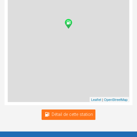
Leaflet
|
OpenStreetMap
Détail de cette station