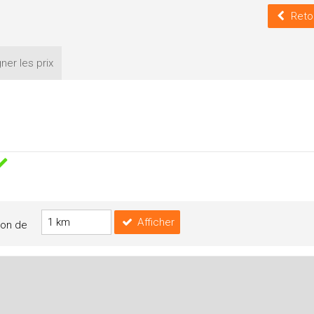
Reto
ner les
prix
Afficher
yon de