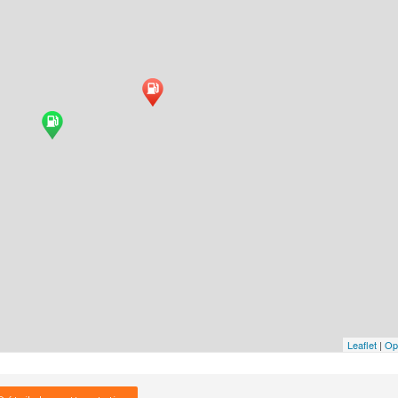
Leaflet
|
Op