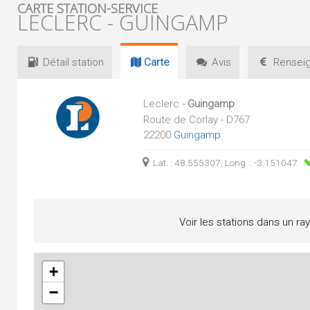
CARTE STATION-SERVICE
LECLERC - GUINGAMP
Détail
station
Carte
Avis
Renseig
Leclerc -
Guingamp
Route de Corlay - D767
22200
Guingamp
Lat. : 48.555307, Long. : -3.151047
Voir les stations dans un ra
+
−