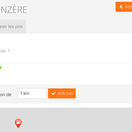
ONZÈRE
Ret
ner les
prix
ale 7
Afficher
yon de