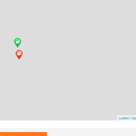
Leaflet
|
Op