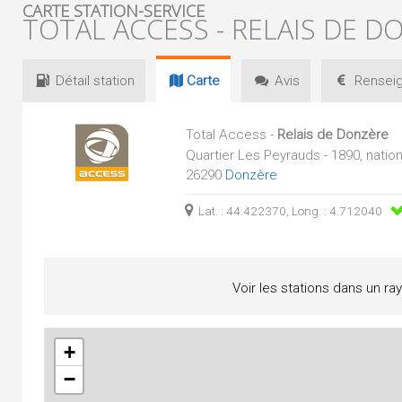
CARTE STATION-SERVICE
TOTAL ACCESS - RELAIS DE D
Détail
station
Carte
Avis
Renseig
Total Access -
Relais de Donzère
Quartier Les Peyrauds - 1890, nation
26290
Donzère
Lat. : 44.422370, Long. : 4.712040
Voir les stations dans un ra
+
−