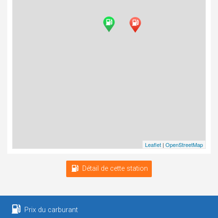
Leaflet
|
OpenStreetMap
Détail de cette station
Prix du carburant