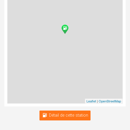
Leaflet
|
OpenStreetMap
Détail de cette station