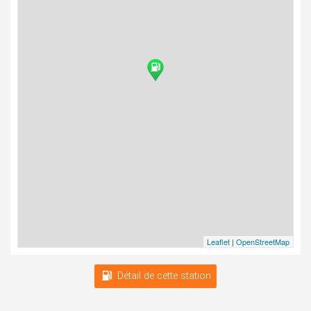
Leaflet
|
OpenStreetMap
Détail de cette station