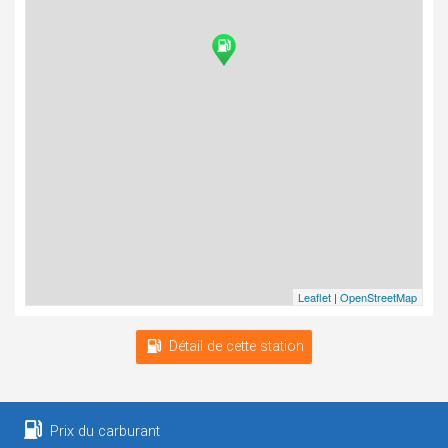
Leaflet
|
OpenStreetMap
Détail de cette station
Prix du carburant